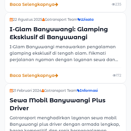
dengan sopir. Pilihan tepat untuk perjalanan
Baca Selengkapnya
235
wisata nyaman dan praktis di Banyuwangi.
22 Agustus 2025
Gotransport Team
Wisata
I-Glam Banyuwangi: Glamping
Eksklusif di Banyuwangi
I-Glam Banyuwangi menawarkan pengalaman
glamping eksklusif di tengah alam. Nikmati
perjalanan nyaman dengan layanan sewa dan
rental mobil murah Banyuwangi dari Gotransport,
tersedia pilihan lepas kunci atau sopir profesional
Baca Selengkapnya
172
untuk liburan praktis dan berkesan.
21 Februari 2024
Gotransport Team
Informasi
Sewa Mobil Banyuwangi Plus
Driver
Gotransport menghadirkan layanan sewa mobil
Banyuwangi plus driver dengan armada lengkap,
harga kompetitif, dan sopir berpengalaman.