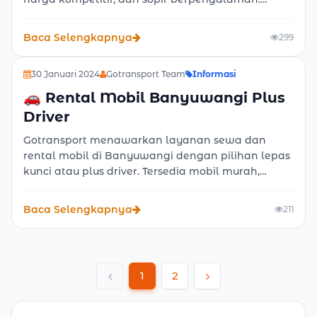
Cocok untuk wisata, bisnis, hingga perjalanan
keluarga dengan opsi sewa lepas kunci maupun
Baca Selengkapnya
299
dengan sopir.
30 Januari 2024
Gotransport Team
Informasi
🚗 Rental Mobil Banyuwangi Plus
Driver
Gotransport menawarkan layanan sewa dan
rental mobil di Banyuwangi dengan pilihan lepas
kunci atau plus driver. Tersedia mobil murah,
nyaman, dan terawat untuk wisata, bisnis,
maupun perjalanan antar kota dengan
Baca Selengkapnya
211
pelayanan profesional dan harga bersaing.
1
2
Previous
Next