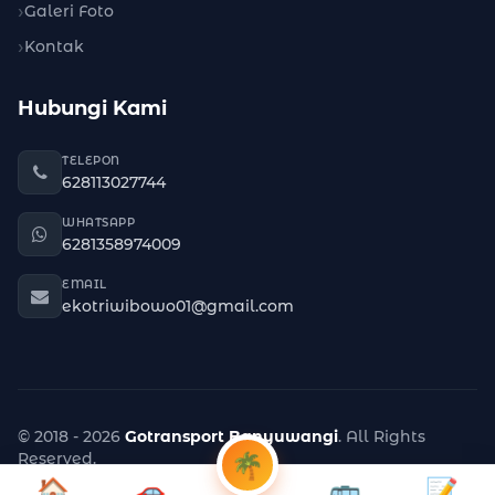
Galeri Foto
Kontak
Hubungi Kami
TELEPON
628113027744
WHATSAPP
6281358974009
EMAIL
ekotriwibowo01@gmail.com
© 2018 - 2026
Gotransport Banyuwangi
. All Rights
Reserved.
🌴
Privacy Policy
Sitemap
🏠
🚗
🚌
📝