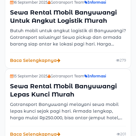
16 September 2025
Gotransport Team
Informasi
Sewa Rental Mobil Banyuwangi
Untuk Angkut Logistik Murah
Butuh mobil untuk angkut logistik di Banyuwangi?
Gotransport solusinya! Sewa pickup dan armada
barang siap antar ke lokasi pagi hari. Harga
terjangkau, layanan cepat, armada terawat.
Cocok untuk UMKM, toko online, dan bisnis lokal.
Baca Selengkapnya
279
15 September 2025
Gotransport Team
Informasi
Sewa Rental Mobil Banyuwangi
Lepas Kunci Murah
Gotransport Banyuwangi melayani sewa mobil
lepas kunci sejak pagi hari. Armada lengkap,
harga mulai Rp250.000, bisa antar-jemput hotel,
bandara, dan pelabuhan. Praktis untuk wisata
atau bisnis, booking cepat via WhatsApp.
Baca Selengkapnya
201