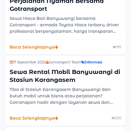
Perjalanan Nyaman Bersama
Gotransport
Sewa Hiace Bali Banyuwangi bersama
Gotransport - armada Toyota Hiace terbaru, driver
profesional berpengalaman, harga transparan
tanpa biaya tersembunyi, dan layanan 24 jam.
Ideal untuk wisata, rombongan keluarga, maupun
Baca Selengkapnya
195
perjalanan korporat. Pesan sekarang!
17 September 2025
Gotransport Team
Informasi
Sewa Rental Mobil Banyuwangi di
Stasiun Karangasem
Tiba di Stasiun Karangasem Banyuwangi dan
butuh mobil untuk bisnis atau perjalanan?
Gotransport hadir dengan layanan sewa dan
rental mobil Banyuwangi. Cepat, praktis, dan
harga bersahabat. Cocok untuk wisatawan
Baca Selengkapnya
250
maupun profesional.