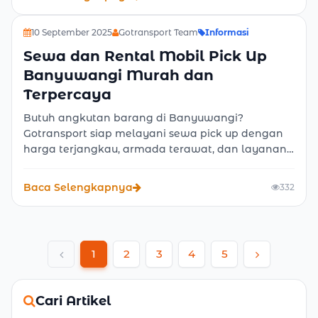
10 September 2025
Gotransport Team
Informasi
Sewa dan Rental Mobil Pick Up
Banyuwangi Murah dan
Terpercaya
Butuh angkutan barang di Banyuwangi?
Gotransport siap melayani sewa pick up dengan
harga terjangkau, armada terawat, dan layanan
profesional. Cocok untuk pindahan, bisnis, hingga
hajatan.
Baca Selengkapnya
332
1
2
3
4
5
Previous
Next
Cari Artikel