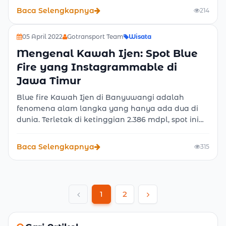
Gotransport, dengan pilihan armada lengkap,
Baca Selengkapnya
214
sopir profesional, dan harga terbaik.
05 April 2022
Gotransport Team
Wisata
Mengenal Kawah Ijen: Spot Blue
Fire yang Instagrammable di
Jawa Timur
Blue fire Kawah Ijen di Banyuwangi adalah
fenomena alam langka yang hanya ada dua di
dunia. Terletak di ketinggian 2.386 mdpl, spot ini
terkenal Instagrammable. Gunakan sewa dan
rental mobil Banyuwangi Gotransport agar
Baca Selengkapnya
315
perjalanan ke Ijen lebih nyaman.
1
2
Previous
Next