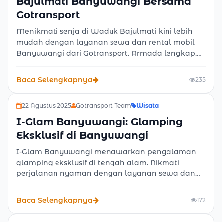
Bajulmati Banyuwangi Bersama
Gotransport
Menikmati senja di Waduk Bajulmati kini lebih
mudah dengan layanan sewa dan rental mobil
Banyuwangi dari Gotransport. Armada lengkap,
harga terjangkau, tersedia lepas kunci atau
dengan sopir. Pilihan tepat untuk perjalanan
Baca Selengkapnya
235
wisata nyaman dan praktis di Banyuwangi.
22 Agustus 2025
Gotransport Team
Wisata
I-Glam Banyuwangi: Glamping
Eksklusif di Banyuwangi
I-Glam Banyuwangi menawarkan pengalaman
glamping eksklusif di tengah alam. Nikmati
perjalanan nyaman dengan layanan sewa dan
rental mobil murah Banyuwangi dari Gotransport,
tersedia pilihan lepas kunci atau sopir profesional
Baca Selengkapnya
172
untuk liburan praktis dan berkesan.