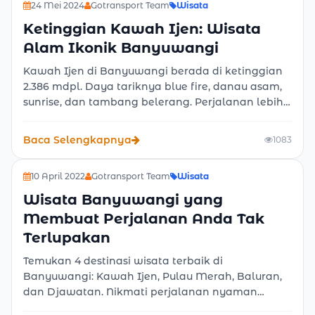
24 Mei 2024
Gotransport Team
Wisata
Ketinggian Kawah Ijen: Wisata
Alam Ikonik Banyuwangi
Kawah Ijen di Banyuwangi berada di ketinggian
2.386 mdpl. Daya tariknya blue fire, danau asam,
sunrise, dan tambang belerang. Perjalanan lebih
nyaman dengan layanan sewa mobil dan rental
mobil Banyuwangi dari Gotransport, armada
Baca Selengkapnya
1083
bersih dan sopir berpengalaman.
10 April 2022
Gotransport Team
Wisata
Wisata Banyuwangi yang
Membuat Perjalanan Anda Tak
Terlupakan
Temukan 4 destinasi wisata terbaik di
Banyuwangi: Kawah Ijen, Pulau Merah, Baluran,
dan Djawatan. Nikmati perjalanan nyaman
bersama layanan sewa mobil Banyuwangi dari