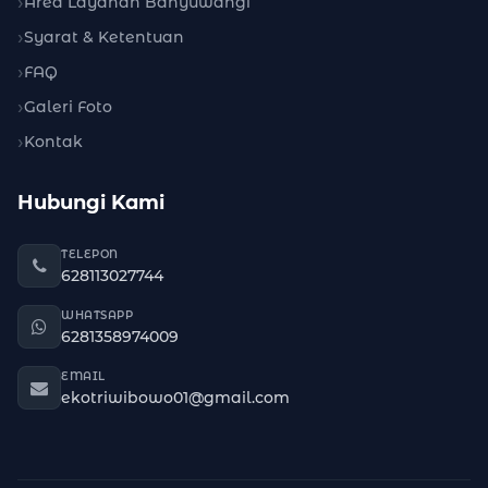
Area Layanan Banyuwangi
Syarat & Ketentuan
FAQ
Galeri Foto
Kontak
Hubungi Kami
TELEPON
628113027744
WHATSAPP
6281358974009
EMAIL
ekotriwibowo01@gmail.com