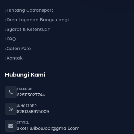
Tentang Gotransport
Area Layanan Banyuwangi
Syarat & Ketentuan
FAQ
Galeri Foto
Kontak
Hubungi Kami
TELEPON
628113027744
WHATSAPP
6281358974009
EMAIL
ekotriwibowo01@gmail.com