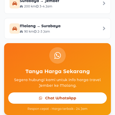
Surabaya → Jember
200 km
3-4 Jam
Malang → Surabaya
90 km
2-3 Jam
Tanya Harga Sekarang
Segera hubungi kami untuk info harga travel
Jember ke Malang.
Chat WhatsApp
Respon cepat • Harga terbaik • 24 Jam