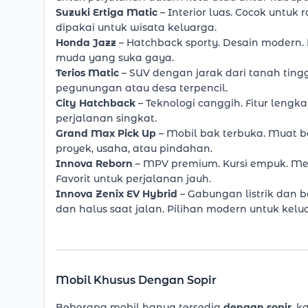
Suzuki
Ertiga Matic
– Interior luas. Cocok untuk
dipakai untuk wisata keluarga.
Honda Jazz
– Hatchback sporty. Desain modern.
muda yang suka gaya.
Terios Matic
– SUV dengan jarak dari tanah tingg
pegunungan atau desa terpencil.
City Hatchback
– Teknologi canggih. Fitur lengka
perjalanan singkat.
Grand Max Pick Up
– Mobil bak terbuka. Muat 
proyek, usaha, atau pindahan.
Innova Reborn
–
MPV premium
. Kursi empuk. Me
Favorit untuk perjalanan jauh.
Innova Zenix EV Hybrid
– Gabungan listrik dan 
dan halus saat jalan. Pilihan modern untuk kelu
Mobil Khusus Dengan Sopir
Beberapa mobil hanya tersedia
dengan sopir
, k