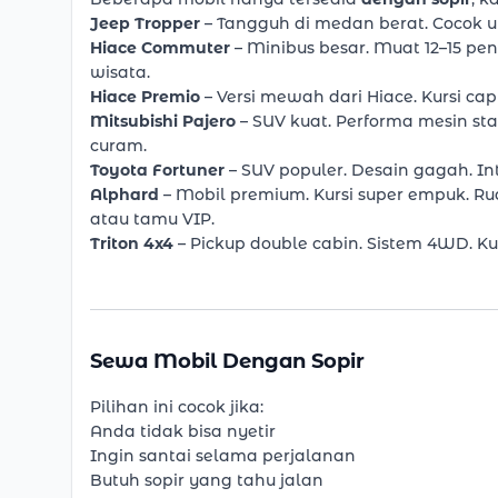
Jeep Tropper
– Tangguh di medan berat. Cocok un
Hiace Commuter
– Minibus besar. Muat 12–15 p
wisata.
Hiace Premio
– Versi mewah dari Hiace. Kursi ca
Mitsubishi Pajero
– SUV kuat. Performa mesin sta
curam.
Toyota Fortuner
– SUV populer. Desain gagah. I
Alphard
– Mobil premium. Kursi super empuk. Ru
atau tamu VIP.
Triton 4x4
– Pickup double cabin. Sistem 4WD. 
Sewa Mobil Dengan Sopir
Pilihan ini cocok jika:
Anda tidak bisa nyetir
Ingin santai selama perjalanan
Butuh sopir yang tahu jalan