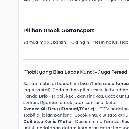
Pengembalian bisa di luar jam kerja. Layanan
2
Pilihan Mobil Gotransport
Semua mobil bersih. AC dingin. Mesin halus. Ad
Mobil yang Bisa Lepas Kunci – Juga Tersed
Setiap mobil di bawah ini bisa Anda sewa
tanpa
ingin santai). Anda bebas pilih sesuai kebutuhan
Honda Brio
– Mobil kecil dan ringkas. Cocok untu
sempit. Nyaman untuk jalan santai di kota.
Avanza All New (Manual/Matic)
– MPV andalan k
stabil di jalan panjang. Cocok untuk wisata ata
Daihatsu
Xenia Matic
– Desain mirip Avanza. Su
untuk perjalanan dalam kota atau antar kabupa