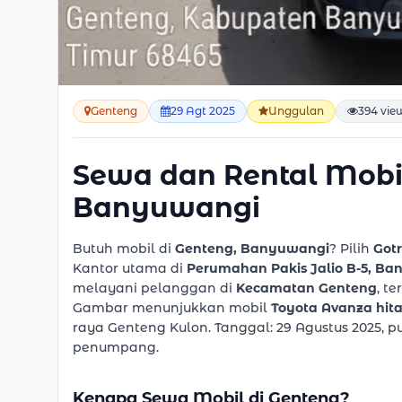
Genteng
29 Agt 2025
Unggulan
394 vie
Sewa dan Rental Mobi
Banyuwangi
Butuh mobil di
Genteng, Banyuwangi
? Pilih
Got
Kantor utama di
Perumahan Pakis Jalio B-5, Ba
melayani pelanggan di
Kecamatan Genteng
, t
Gambar menunjukkan mobil
Toyota Avanza hit
raya Genteng Kulon. Tanggal: 29 Agustus 2025, puk
penumpang.
Kenapa Sewa Mobil di Genteng?