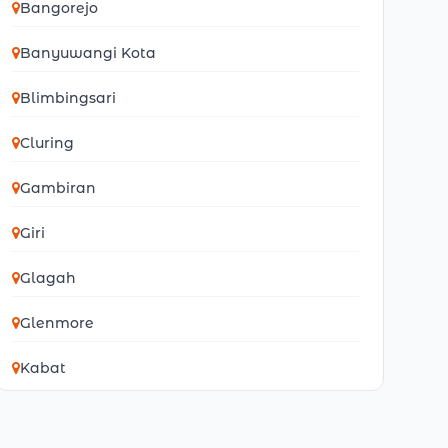
Bangorejo
Banyuwangi Kota
Blimbingsari
Cluring
Gambiran
Giri
Glagah
Glenmore
Kabat
Kalibaru