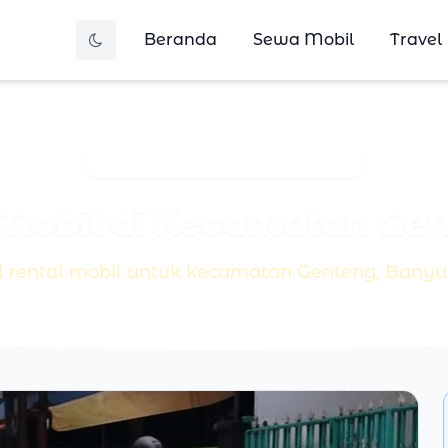
Beranda
Sewa Mobil
Travel
Beranda
Area Layanan
Genteng
 Mobil di Kecamatan Ge
el rental mobil untuk kecamatan Genteng, Bany